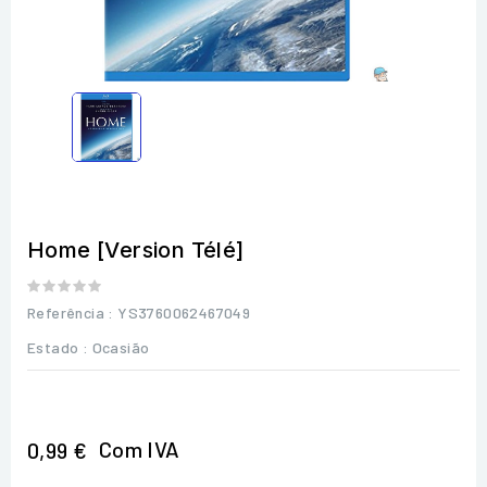
Home [Version Télé]
Referência
: YS3760062467049
Estado :
Ocasião
Com IVA
0,99 €