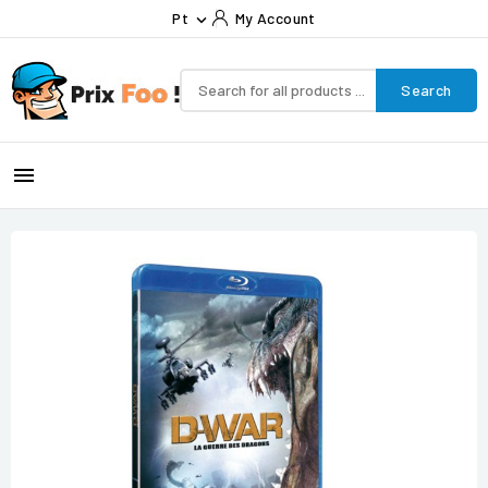
Pt
My Account

Search
