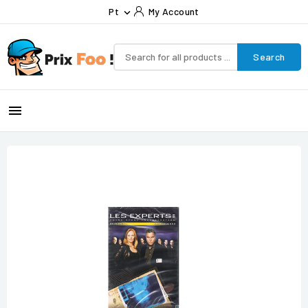
Pt
My Account

Search
