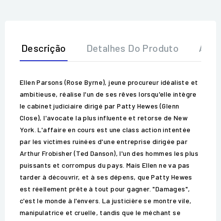
Descrição
Detalhes Do Produto
Aval
Ellen Parsons (Rose Byrne), jeune procureur idéaliste et
ambitieuse, réalise l'un de ses rêves lorsqu'elle intègre
le cabinet judiciaire dirigé par Patty Hewes (Glenn
Close), l'avocate la plus influente et retorse de New
York. L'affaire en cours est une class action intentée
par les victimes ruinées d'une entreprise dirigée par
Arthur Frobisher (Ted Danson), l'un des hommes les plus
puissants et corrompus du pays. Mais Ellen ne va pas
tarder à découvrir, et à ses dépens, que Patty Hewes
est réellement prête à tout pour gagner. "Damages",
c'est le monde à l'envers. La justicière se montre vile,
manipulatrice et cruelle, tandis que le méchant se