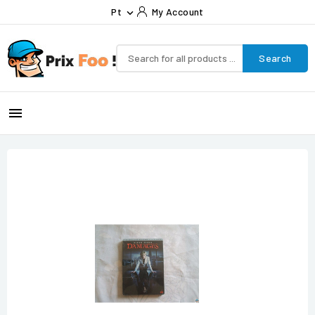
Pt
My Account

Search
