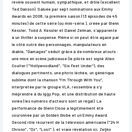
révèle souvent humain, sympathique, et drôle (excellent
Ted Danson). Saluée par sept nominations aux Emmy
Awards en 2008, la première saison (13 épisodes de 45
minutes) de cette série (ou mini-série.), créée par Glenn
Kessler, Todd A. Kessler et Daniel Zelman, s'apparente
à un thriller à suspense. Même si on peut être agacé par
le côté outré des personnages, manipulateurs en
diable, "Damages" séduit grâce à de nombreux atouts :
une mise en scène judicieuse (le pilote est signé Allen
Coulter ('"Hollywoodland", "Six Feet Under"), des
dialogues pertinents, une photo léchée, un générique
sublime dont la chanson "I'm Through With You",
interprétée par le groupe VLA, ressemble à s'y
méprendre à du Iggy Pop, et une distribution de haute
volée (les numéros d'acteurs sont un régal). La
performance de Glenn Close a légitimement été
couronnée par un Golden Globe et un Emmy Award.
Second rôle récurrent de la télévision américaine ("24 H
Chrono", "Oz", "Lost".), et vraie révélation ici, Zeljko