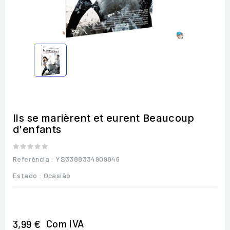
Ils se marièrent et eurent Beaucoup
d'enfants
Referência
: YS3388334909846
Estado :
Ocasião
Com IVA
3,99 €