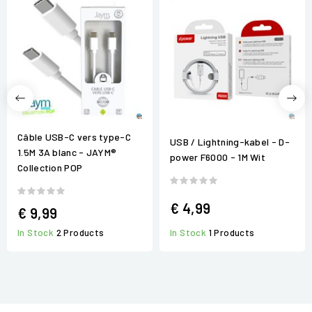
Câble USB-C vers type-C
USB / Lightning-kabel - D-
1.5M 3A blanc - JAYM®
power F6000 - 1M Wit
Collection POP
€ 4,99
€ 9,99
In Stock
1 Products
In Stock
2 Products