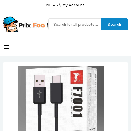
Nl
My Account

Search
