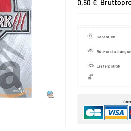
Bruttopre
0,50 €
Garantien
Rückerstattungsri
Lieferpolitik

Gar