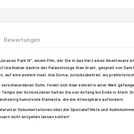
Bewertungen
urassic Park III", einem Film, der Sie in das Herz eines Abenteuers e
 Isla Nublar dachte der Paläontologe Alan Grant, gespielt von Sam Ne
, auf eine andere Insel, Isla Sorna, zurückzukehren, wo prähistoris
verschwundenen Sohn, findet sich Alan schnell in einer Welt gefangen
empo der Actionszenen halten Sie von Anfang bis Ende in Atem. Dies
leichzeitig humorvolle Elemente, die die Atmosphäre auflockern.
s, darunter Dokumentationen über die Spezialeffekte und Audiokomme
uern nicht entgehen lassen sollten!