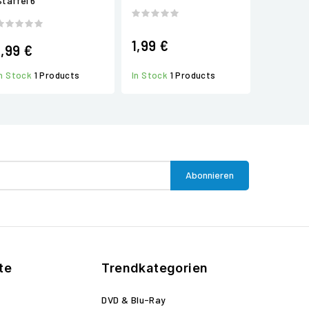
Staffel 6
1,99 €
1,99 €
In Stock
1 Products
In Stock
1 Products
te
Trendkategorien
DVD & Blu-Ray