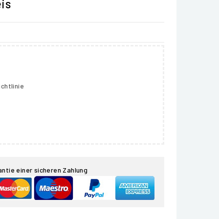
is
chtlinie
antie einer sicheren Zahlung