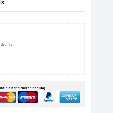
is
chtlinie
antie einer sicheren Zahlung