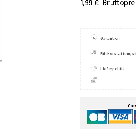
Bruttopre
1,99 €
Garantien
Rückerstattungsri
Lieferpolitik

Gar