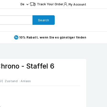
De
Track Your Order
My Account

Search
10% Rabatt, wenn Sie es günstiger finden
hrono - Staffel 6
51
Zustand :
Anlass