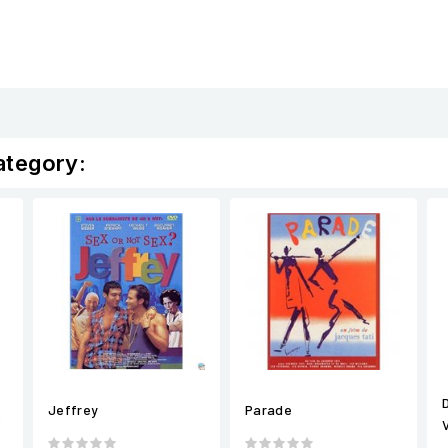
ategory:
Jeffrey
Parade
s
V