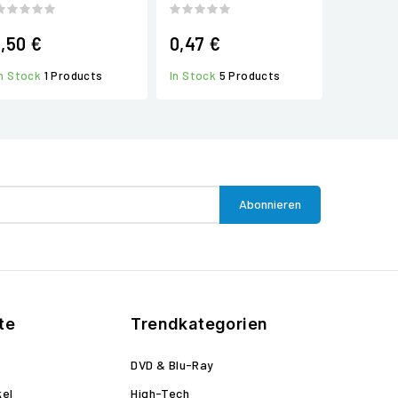
1,50 €
0,47 €
In Stock
1 Products
In Stock
5 Products
te
Trendkategorien
DVD & Blu-Ray
kel
High-Tech