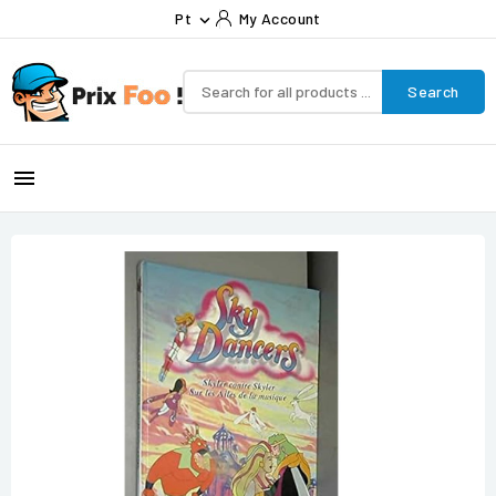
Pt
My Account

Search
