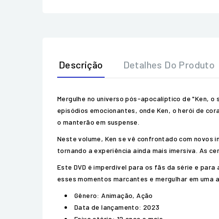
Descrição
Detalhes Do Produto
Mergulhe no universo pós-apocalíptico de "Ken, o s
episódios emocionantes, onde Ken, o herói de cor
o manterão em suspense.
Neste volume, Ken se vê confrontado com novos in
tornando a experiência ainda mais imersiva. As ce
Este DVD é imperdível para os fãs da série e para
esses momentos marcantes e mergulhar em uma ave
Gênero: Animação, Ação
Data de lançamento: 2023
Faixa etária: 12 anos e mais