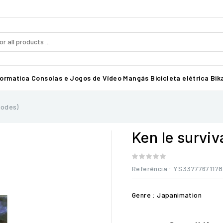
formatica
Consolas e Jogos de Vídeo
Mangás
Bicicleta elétrica Bika
sodes)
Ken le surviv
Referência
: YS3377767117
Genre : Japanimation