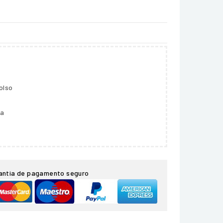
olso
ga
antia de pagamento seguro