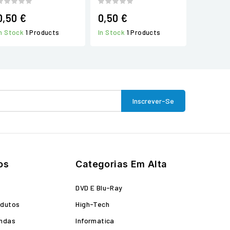
0,50 €
0,50 €
In Stock
1 Products
In Stock
1 Products
os
Categorias Em Alta
o
DVD E Blu-Ray
odutos
High-Tech
endas
Informatica