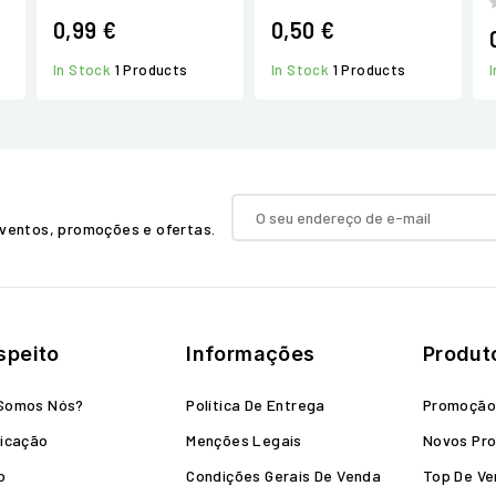
0,99 €
0,50 €
In Stock
1 Products
In Stock
1 Products
ventos, promoções e ofertas.
speito
Informações
Produt
Somos Nós?
Política De Entrega
Promoçã
icação
Menções Legais
Novos Pr
o
Condições Gerais De Venda
Top De V