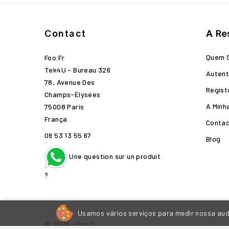
Contact
A Re
Quem 
Foo.fr
Tek4U - Bureau 326
Autent
78, Avenue Des
Regist
Champs-Élysées
A Minh
75008 Paris
França
Conta
09 53 13 55 67
Blog
Une question sur un produit
?
Usamos vários serviços para medir nossa audi
© 2026 - Foo.fr