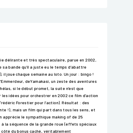
ie délirante et très spectaculaire, parue en 2002,
 sa bande qu’il a juste eu le temps d’abattre
 il joue chaque semaine au loto. Un jour : bingo !
deL’Emmerdeur, deYamakasi, un zeste des aventures
élas, si le début promet, la suite n’est que
r les idées pour orchestrer en 2002 ce film d’action
déric Forestier pour l’action). Résultat : des
e !), mais un film qui part dans tous les sens, et
5On apprécie le sympathique making of de 25
 à la séquence de la grande roue (effets spéciaux
 à côté du bonus caché, véritablement