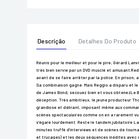
Descrição
Detalhes Do Produto
Réunis pour le meilleur et pour le pire, Gérard La
très bien servie par un DVD musclé et amusant.Redo
avant de se faire arrêter par la police. En prison,
Sa combinaison gagne. Mais Reggio a disparu et l
de James Bond, secouez bien et vous obtenezLe Boul
déception. Très ambitieux, le jeune producteur Thom
grandiose et délirant, imposant même aux commande
scènes spectaculaires comme on en a rarement vu da
s’égare lourdement. Reste le tandem jubilatoire La
minutes truffé d’interviews et de scènes de tourn
et trucages) et les deux séquences inédites avec co