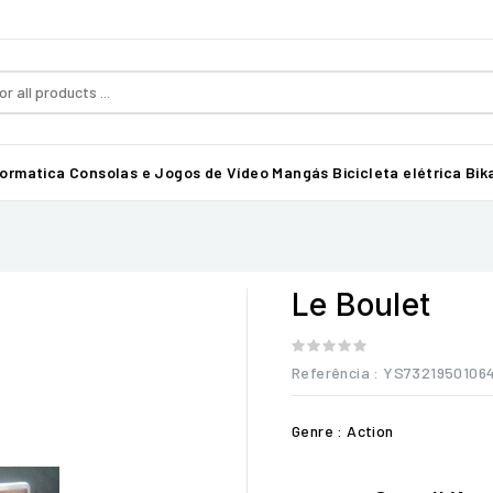
formatica
Consolas e Jogos de Vídeo
Mangás
Bicicleta elétrica Bika
Le Boulet
Referência
: YS7321950106
Genre : Action