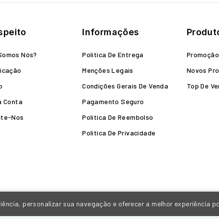
speito
Informações
Produt
Somos Nós?
Política De Entrega
Promoçã
icação
Menções Legais
Novos Pr
o
Condições Gerais De Venda
Top De V
a Conta
Pagamento Seguro
cte-Nos
Política De Reembolso
Política De Privacidade
ência, personalizar sua navegação e oferecer a melhor experiência p