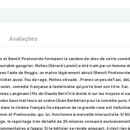
Avaliações
nvin et Benoît Poelvoorde formaient le tandem de choc de cette coméd
utable gangster, Moltes (Gérard Lanvin) a été trahi par un homme de
 avec l’aide de Reggio, un maton légèrement abruti (Benoît Poelvoorde),
e ticket aussi. Fou de rage, Moltes s’évade…Prenez un peu deTaxi, 
et, comédie française à l’américaine qui porte bien son titre. Car, h
as Langmann (fils de Claude Berri) n’a lésiné ni sur les moyens ni su
s deux metteurs en scène (Alain Berbérian pour la comédie pure, Fré
ns le cinéma français (la séquence de la grande roue est hallucinant
nvin et Poelvoorde, qui, lui, fonctionne à merveille.Interactivité:5/
age, le reportage très détaillé de 20 minutes consacré exclusivement
mmentaires à l’appui. Si le bêtisier se révèle amusant, il n’est rien