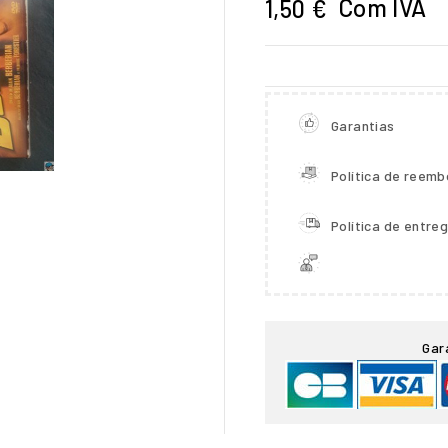
Com IVA
1,50 €
Garantias
Política de reemb
Política de entre

Gar