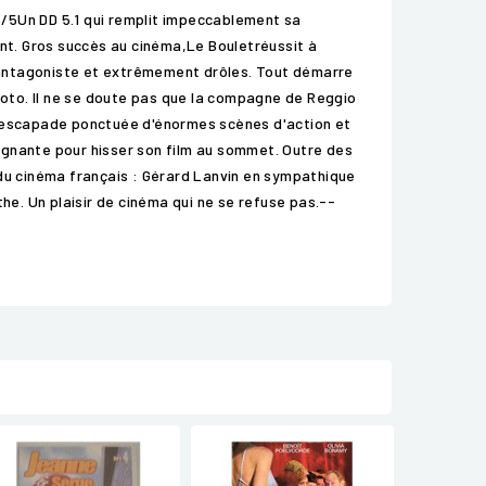
 5/5Un DD 5.1 qui remplit impeccablement sa
ant. Gros succès au cinéma,Le Bouletréussit à
 antagoniste et extrêmement drôles. Tout démarre
 loto. Il ne se doute pas que la compagne de Reggio
le escapade ponctuée d'énormes scènes d'action et
agnante pour hisser son film au sommet. Outre des
s du cinéma français : Gérard Lanvin en sympathique
e. Un plaisir de cinéma qui ne se refuse pas.--