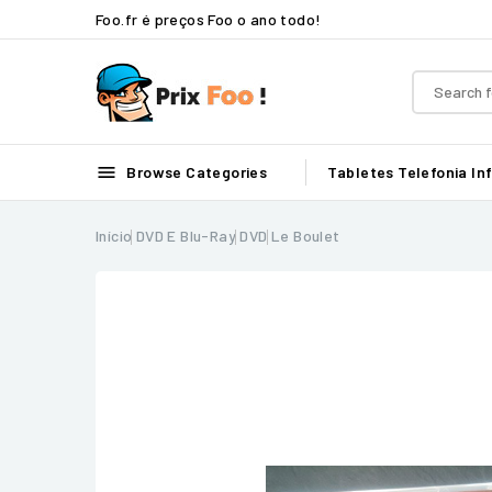
Foo.fr é preços Foo o ano todo!

Browse Categories
Tabletes
Telefonia
In
Início
DVD E Blu-Ray
DVD
Le Boulet