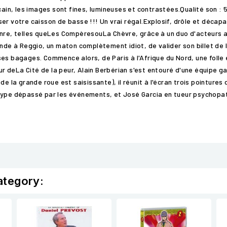
icain, les images sont fines, lumineuses et contrastées.Qualité son :
er votre caisson de basse !!! Un vrai régal.Explosif, drôle et décap
genre, telles queLes CompèresouLa Chèvre, grâce à un duo d'acteurs
ande à Reggio, un maton complètement idiot, de valider son billet de
ses bagages. Commence alors, de Paris à l'Afrique du Nord, une fol
 deLa Cité de la peur, Alain Berbérian s'est entouré d'une équipe g
de la grande roue est saisissante), il réunit à l'écran trois pointure
type dépassé par les événements, et José Garcia en tueur psychopath
ategory: