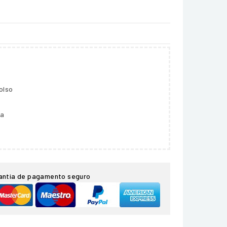
olso
ga
antia de pagamento seguro