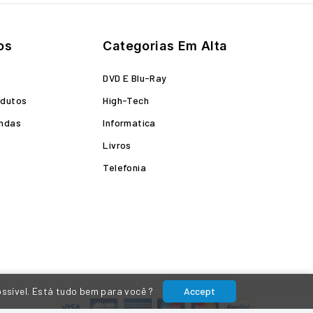
os
Categorias Em Alta
o
DVD E Blu-Ray
odutos
High-Tech
endas
Informatica
Livros
Telefonia
ossível. Está tudo bem para você ?
Accept