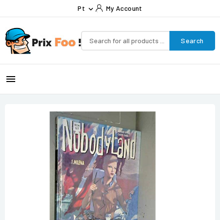
Pt
My Account

Search
