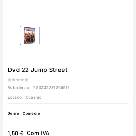
Dvd 22 Jump Street
Referência
: YS3333297209816
Estado :
Ocasião
Genre : Comédie
Com IVA
1,50 €