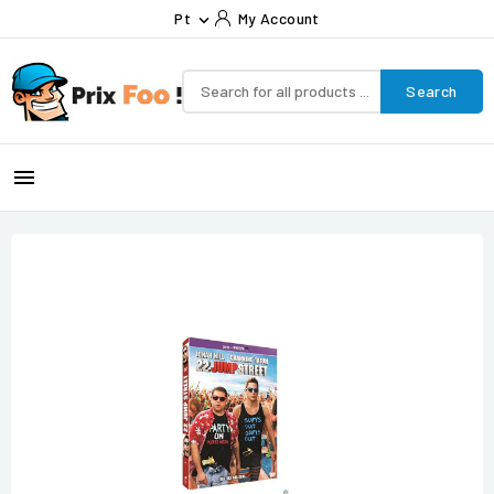
Pt
My Account

Search
