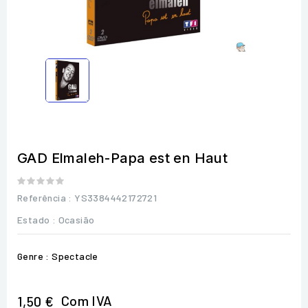
GAD Elmaleh-Papa est en Haut
Referência
: YS3384442172721
Estado :
Ocasião
Genre : Spectacle
Com IVA
1,50 €