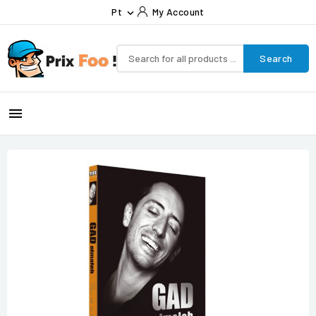
Pt
My Account

Search
