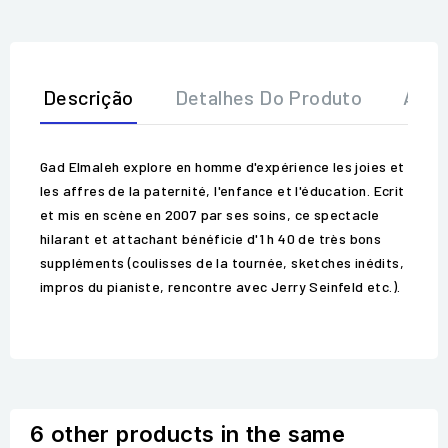
Descrição
Detalhes Do Produto
Aval
Gad Elmaleh explore en homme d'expérience les joies et
les affres de la paternité, l'enfance et l'éducation. Ecrit
et mis en scène en 2007 par ses soins, ce spectacle
hilarant et attachant bénéficie d'1 h 40 de très bons
suppléments (coulisses de la tournée, sketches inédits,
impros du pianiste, rencontre avec Jerry Seinfeld etc.).
6 other products in the same