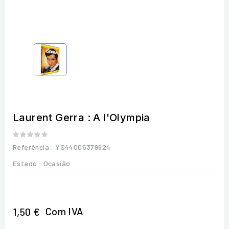
Laurent Gerra : A l'Olympia
Referência
: YS44005379624
Estado :
Ocasião
Com IVA
1,50 €