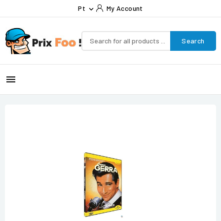
Pt
My Account

Search
