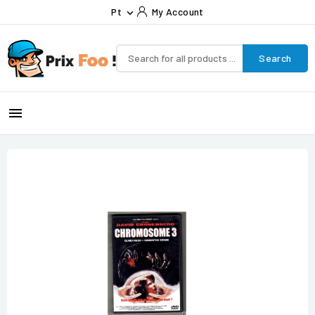
Pt
My Account

Search
