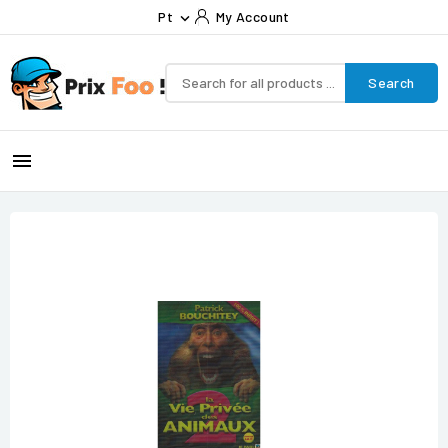
Pt
My Account

Search
