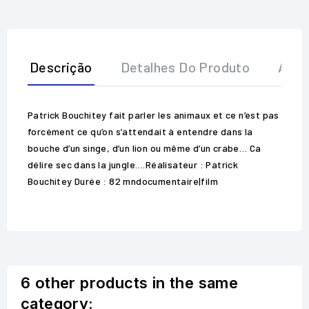
Descrição
Detalhes Do Produto
Aval
Patrick Bouchitey fait parler les animaux et ce n’est pas
forcément ce qu’on s’attendait à entendre dans la
bouche d’un singe, d’un lion ou même d’un crabe… Ca
délire sec dans la jungle….Réalisateur : Patrick
Bouchitey Durée : 82 mndocumentaire|film
6 other products in the same
category: