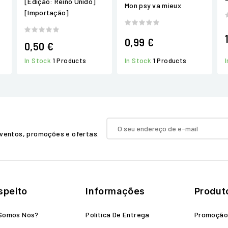
[Edição: Reino Unido]
Mon psy va mieux
[Importação]
0,99 €
0,50 €
In Stock
1 Products
In Stock
1 Products
ventos, promoções e ofertas.
speito
Informações
Produt
Somos Nós?
Política De Entrega
Promoçã