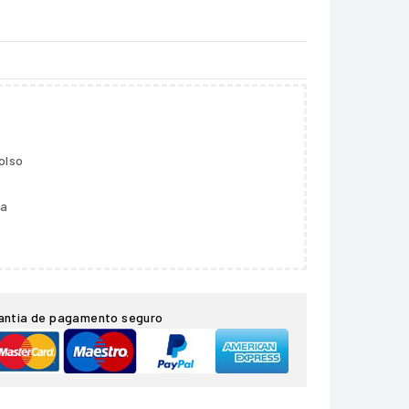
olso
ga
antia de pagamento seguro