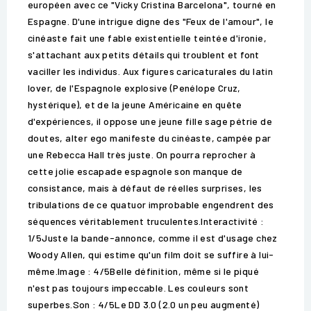
européen avec ce "Vicky Cristina Barcelona", tourné en
Espagne. D'une intrigue digne des "Feux de l'amour", le
cinéaste fait une fable existentielle teintée d'ironie,
s'attachant aux petits détails qui troublent et font
vaciller les individus. Aux figures caricaturales du latin
lover, de l'Espagnole explosive (Penélope Cruz,
hystérique), et de la jeune Américaine en quête
d'expériences, il oppose une jeune fille sage pétrie de
doutes, alter ego manifeste du cinéaste, campée par
une Rebecca Hall très juste. On pourra reprocher à
cette jolie escapade espagnole son manque de
consistance, mais à défaut de réelles surprises, les
tribulations de ce quatuor improbable engendrent des
séquences véritablement truculentes.Interactivité :
1/5Juste la bande-annonce, comme il est d'usage chez
Woody Allen, qui estime qu'un film doit se suffire à lui-
même.Image : 4/5Belle définition, même si le piqué
n'est pas toujours impeccable. Les couleurs sont
superbes.Son : 4/5Le DD 3.0 (2.0 un peu augmenté)