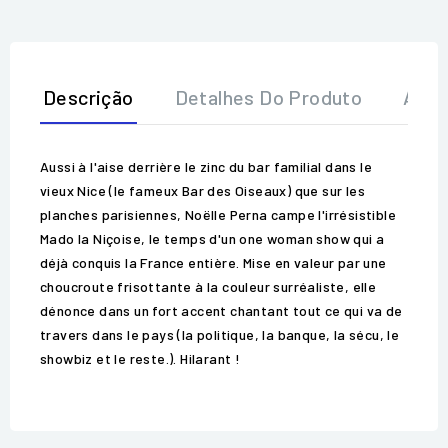
Descrição
Detalhes Do Produto
Aval
Aussi à l'aise derrière le zinc du bar familial dans le
vieux Nice (le fameux Bar des Oiseaux) que sur les
planches parisiennes, Noëlle Perna campe l'irrésistible
Mado la Niçoise, le temps d'un one woman show qui a
déjà conquis la France entière. Mise en valeur par une
choucroute frisottante à la couleur surréaliste, elle
dénonce dans un fort accent chantant tout ce qui va de
travers dans le pays (la politique, la banque, la sécu, le
showbiz et le reste.). Hilarant !