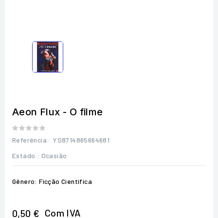
Aeon Flux - O filme
Referência
: YS8714865664681
Estado :
Ocasião
Gênero: Ficção Científica
Com IVA
0,50 €