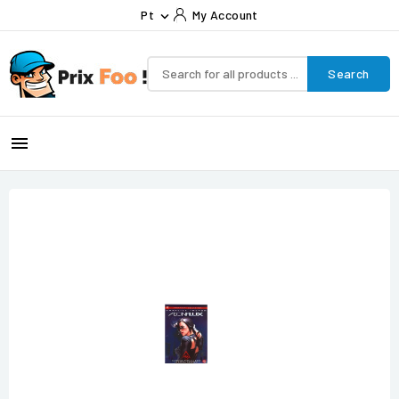
Pt
My Account

Search
