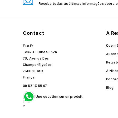
Receba todas as últimas informações sobre e
Contact
A Re
Quem 
Foo.fr
Tek4U - Bureau 326
Autent
78, Avenue Des
Regist
Champs-Élysées
A Minh
75008 Paris
França
Conta
09 53 13 55 67
Blog
Une question sur un produit
?