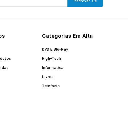
os
Categorias Em Alta
o
DVD E Blu-Ray
odutos
High-Tech
endas
Informatica
Livros
Telefonia