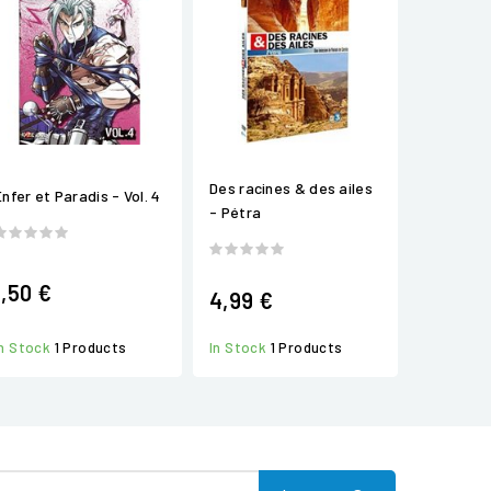
Des racines & des ailes
Enfer et Paradis - Vol. 4
- Pétra
1,50 €
4,99 €
In Stock
1 Products
In Stock
1 Products