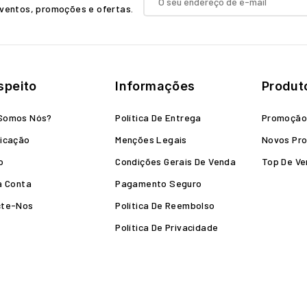
ventos, promoções e ofertas.
speito
Informações
Produt
Somos Nós?
Política De Entrega
Promoçã
icação
Menções Legais
Novos Pr
o
Condições Gerais De Venda
Top De V
a Conta
Pagamento Seguro
cte-Nos
Política De Reembolso
Política De Privacidade