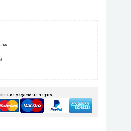
olso
ga
antia de pagamento seguro