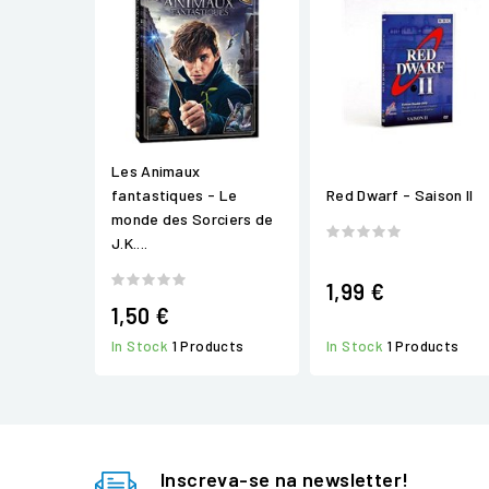
Les Animaux
fantastiques - Le
Red Dwarf - Saison II
monde des Sorciers de
J.K....
1,99 €
1,50 €
In Stock
1 Products
In Stock
1 Products
Inscreva-se na newsletter!