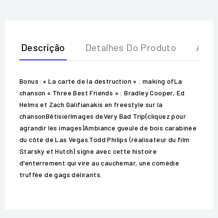
Descrição
Detalhes Do Produto
Aval
Bonus :« La carte de la destruction » : making ofLa
chanson « Three Best Friends » : Bradley Cooper, Ed
Helms et Zach Galifianakis en freestyle sur la
chansonBêtisierImages deVery Bad Trip(cliquez pour
agrandir les images)Ambiance gueule de bois carabinée
du côté de Las Vegas.Todd Philips (réalisateur du film
Starsky et Hutch) signe avec cette histoire
d'enterrement qui vire au cauchemar, une comédie
truffée de gags délirants.