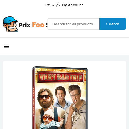
Pt
My Account

Search
