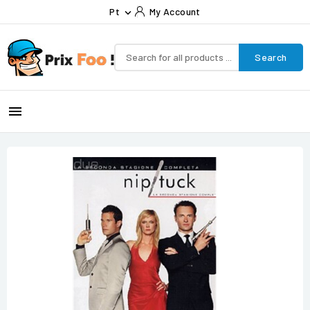
Pt
My Account

Search
