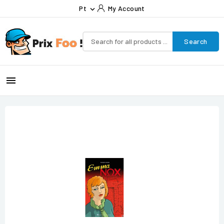
Pt
My Account

Search
