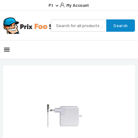
Pt
My Account

Search
