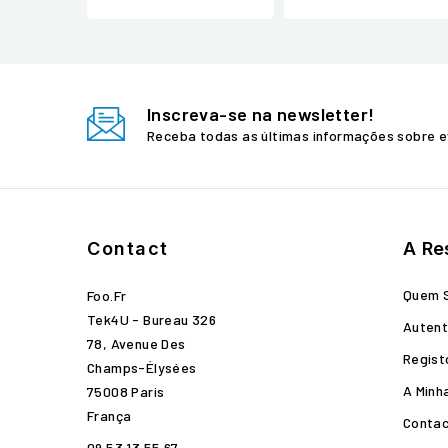
Inscreva-se na newsletter!
Receba todas as últimas informações sobre e
Contact
A Re
Quem 
Foo.fr
Tek4U - Bureau 326
Autent
78, Avenue Des
Regist
Champs-Élysées
A Minh
75008 Paris
França
Conta
09 53 13 55 67