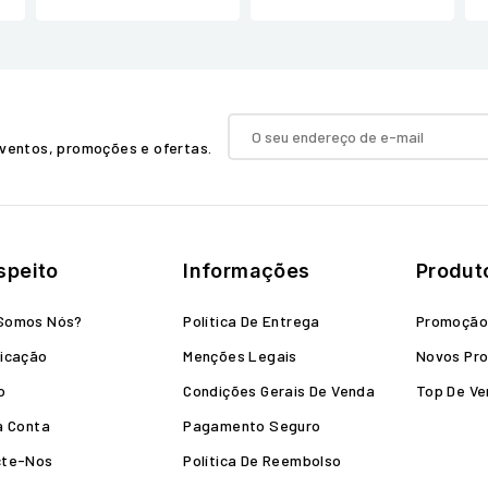
ventos, promoções e ofertas.
speito
Informações
Produt
Somos Nós?
Política De Entrega
Promoçã
icação
Menções Legais
Novos Pr
o
Condições Gerais De Venda
Top De V
a Conta
Pagamento Seguro
cte-Nos
Política De Reembolso