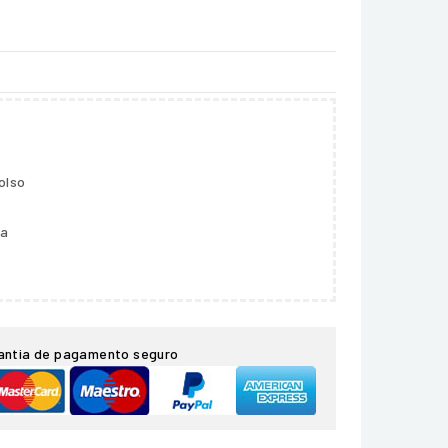
olso
ga
antia de pagamento seguro