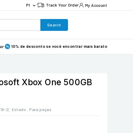
Pt
Track Your Order
My Account

Search
10% de desconto se você encontrar mais barato
ir
rosoft Xbox One 500GB
19-2
Estado :
Para peças