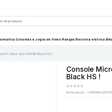
formatica
Consolas e Jogos de Vídeo
Mangás
Bicicleta elétrica Bika
rosoft Xbox One 500GB Black HS !
Console Mic
Black HS !
Referência
: YS8898420700