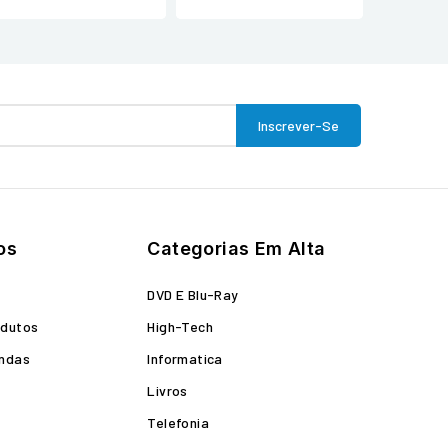
os
Categorias Em Alta
o
DVD E Blu-Ray
odutos
High-Tech
endas
Informatica
Livros
Telefonia