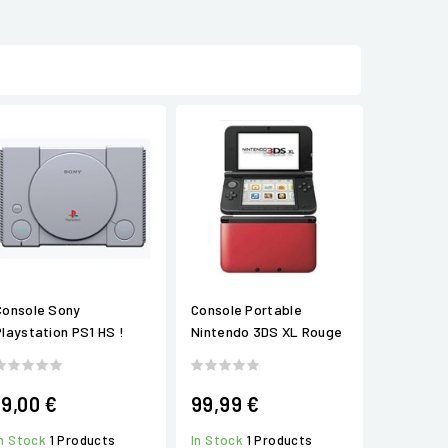
Console Sony
Console Portable
Playstation PS1 HS !
Nintendo 3DS XL Rouge
19,00 €
99,99 €
In Stock
1 Products
In Stock
1 Products