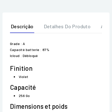
Descrição
Detalhes Do Produto
Aval
Grade : A
Capacité batterie : 87%
Icloud : Débloqué
Finition
Violet
Capacité
256 Go
Dimensions et poids