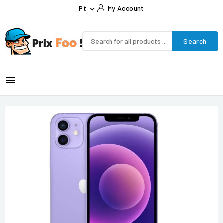
Pt
My Account

Search
