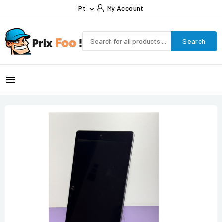
Pt
My Account

Search
