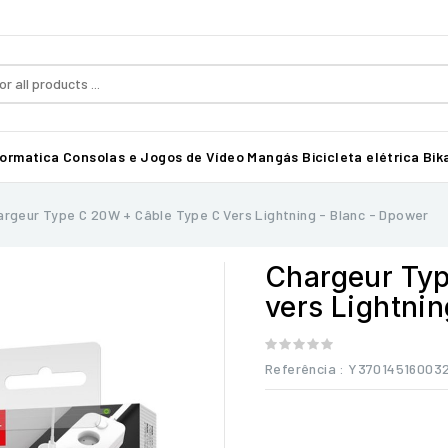
formatica
Consolas e Jogos de Vídeo
Mangás
Bicicleta elétrica Bika
argeur Type C 20W + Câble Type C Vers Lightning - Blanc - Dpower
Chargeur Typ
vers Lightnin
Referência
: Y37014516003