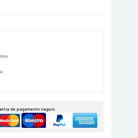
olso
ga
antia de pagamento seguro