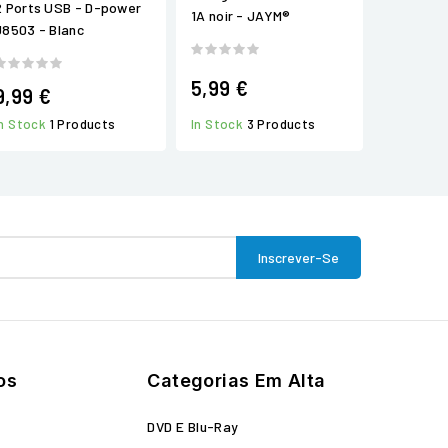
2 Ports USB - D-power
1A noir - JAYM®
J8503 - Blanc
5,99 €
9,99 €
In Stock
3 Products
In Stock
1 Products
os
Categorias Em Alta
o
DVD E Blu-Ray