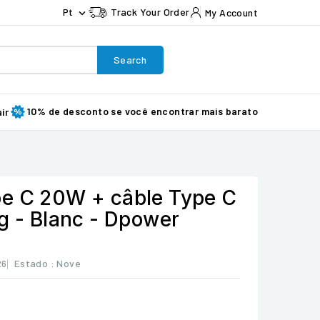
Pt
Track Your Order
My Account

Search
10% de desconto se você encontrar mais barato
ir
e C 20W + câble Type C
g - Blanc - Dpower
26
Estado :
Nove