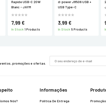
Rapide USB-C 20W
d-power J8506 USB +
Blanc - JAYM
USB Type-C
7,99 €
3,99 €
In Stock
1 Products
In Stock
5 Products
ventos, promoções e ofertas.
speito
Informações
Produt
Somos Nós?
Política De Entrega
Promoçã