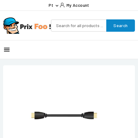
Pt
My Account

Search
