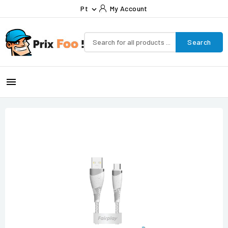
Pt
My Account

Search
