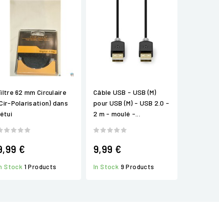
Filtre 62 mm Circulaire
Câble USB - USB (M)
(Cir-Polarisation) dans
pour USB (M) - USB 2.0 -
'étui
2 m - moulé -...
9,99 €
9,99 €
In Stock
1 Products
In Stock
9 Products