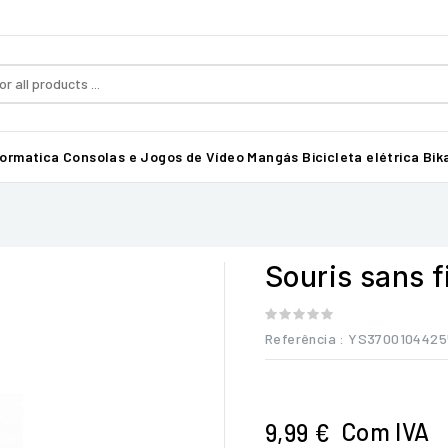
formatica
Consolas e Jogos de Vídeo
Mangás
Bicicleta elétrica Bika
Souris sans 
Referência
: YS3700104425
Com IVA
9,99 €