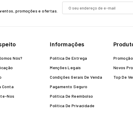
ventos, promoções e ofertas.
speito
Informações
Produt
Somos Nós?
Política De Entrega
Promoçã
icação
Menções Legais
Novos Pr
o
Condições Gerais De Venda
Top De V
a Conta
Pagamento Seguro
cte-Nos
Política De Reembolso
Política De Privacidade