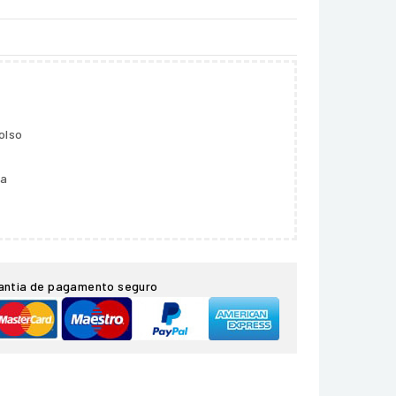
olso
ga
antia de pagamento seguro