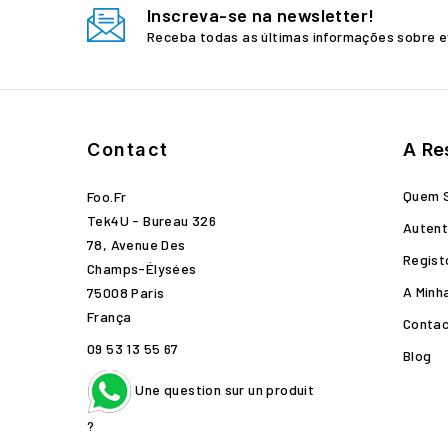
Inscreva-se na newsletter!
Receba todas as últimas informações sobre e
Contact
A Re
Quem 
Foo.fr
Tek4U - Bureau 326
Autent
78, Avenue Des
Regist
Champs-Élysées
A Minh
75008 Paris
França
Conta
09 53 13 55 67
Blog
Une question sur un produit
?