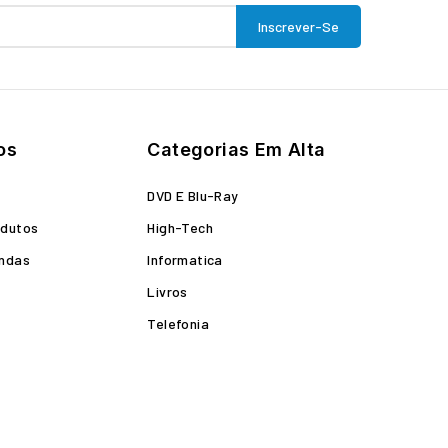
os
Categorias Em Alta
o
DVD E Blu-Ray
odutos
High-Tech
endas
Informatica
Livros
Telefonia