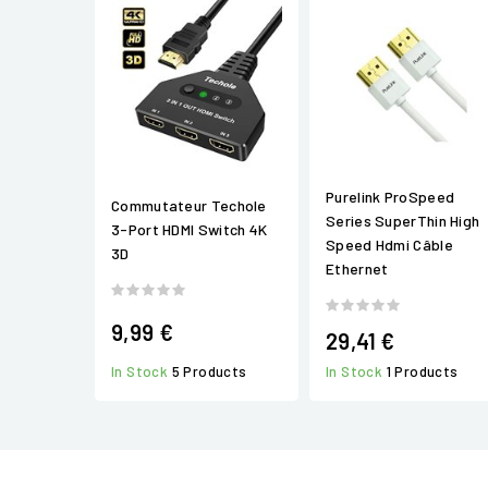
Purelink ProSpeed
Commutateur Techole
Series SuperThin High
3-Port HDMI Switch 4K
Speed Hdmi Câble
3D
Ethernet
9,99 €
29,41 €
In Stock
5 Products
In Stock
1 Products