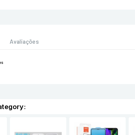
Avaliações
es
ategory: