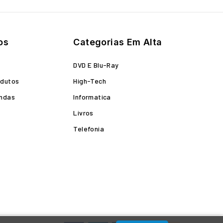
os
Categorias Em Alta
o
DVD E Blu-Ray
odutos
High-Tech
endas
Informatica
Livros
Telefonia