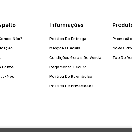
speito
Informações
Produt
Somos Nós?
Política De Entrega
Promoçã
icação
Menções Legais
Novos Pr
o
Condições Gerais De Venda
Top De V
a Conta
Pagamento Seguro
cte-Nos
Política De Reembolso
Política De Privacidade