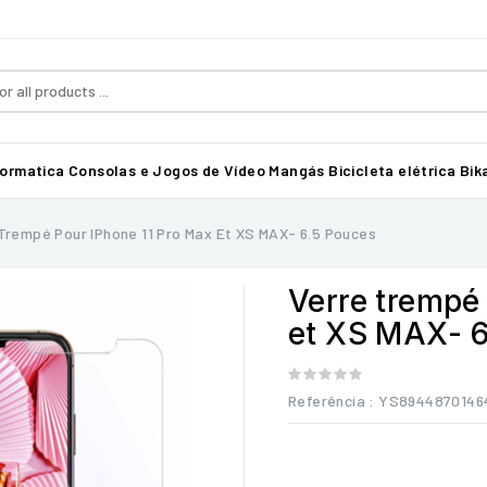
formatica
Consolas e Jogos de Vídeo
Mangás
Bicicleta elétrica Bika
Trempé Pour IPhone 11 Pro Max Et XS MAX- 6.5 Pouces
Verre trempé
et XS MAX- 6
Referência
: YS8944870146