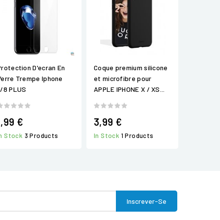
Protection D'ecran En
Coque premium silicone
Verre Trempe Iphone
et microfibre pour
7/8 PLUS
APPLE IPHONE X / XS...
1,99 €
3,99 €
In Stock
3 Products
In Stock
1 Products