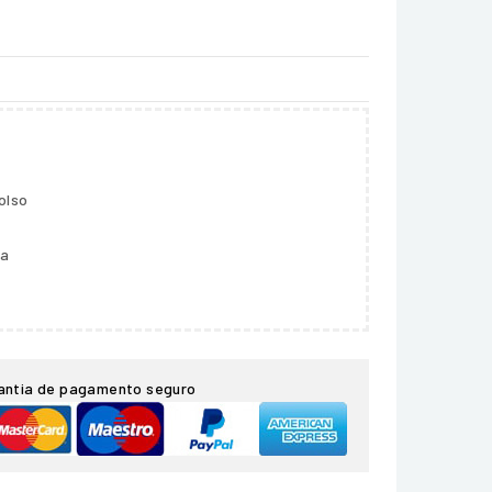
olso
ga
antia de pagamento seguro