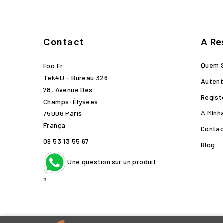
Contact
A Re
Quem 
Foo.fr
Tek4U - Bureau 326
Autent
78, Avenue Des
Regist
Champs-Élysées
A Minh
75008 Paris
França
Conta
09 53 13 55 67
Blog
Une question sur un produit
?