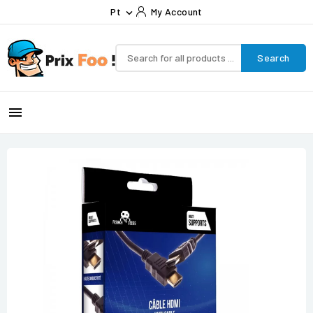
Pt
My Account

Search
