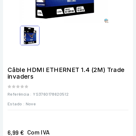
Câble HDMI ETHERNET 1.4 (2M) Trade
invaders
Referência
: YS3760178620512
Estado :
Nove
Com IVA
6,99 €