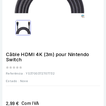
Câble HDMI 4K (3m) pour Nintendo
Switch
Referência
: YS3700372707732
Estado :
Nove
Com IVA
2,99 €