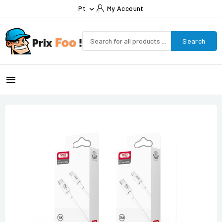
Pt
My Account

Search
