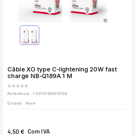
Câble XO type C-lightening 20W fast
charge NB-Q189A 1 M
Referência
: YS3701180618128
Estado :
Nove
Com IVA
4,50 €