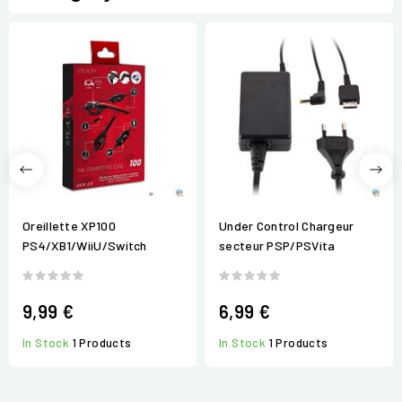
Oreillette XP100
Under Control Chargeur
PS4/XB1/WiiU/Switch
secteur PSP/PSVita
9,99 €
6,99 €
In Stock
1 Products
In Stock
1 Products