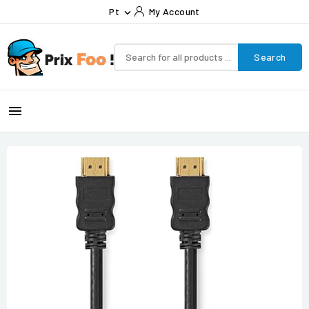
Pt
My Account

Search
