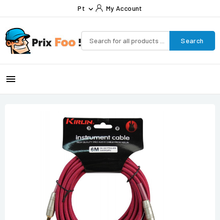
Pt
My Account

Search
