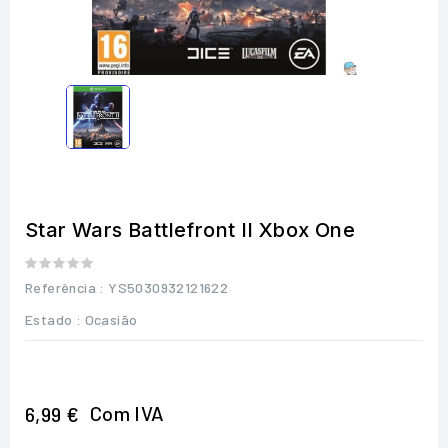
Star Wars Battlefront II Xbox One
Referência
: YS5030932121622
Estado :
Ocasião
Com IVA
6,99 €