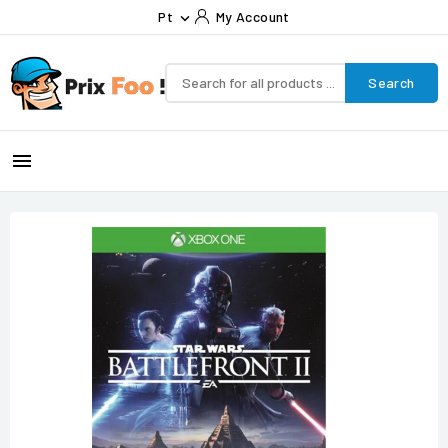
Pt
My Account

Search
