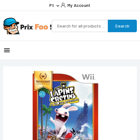
Pt
My Account

Search
