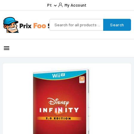
Pt
My Account

Search
