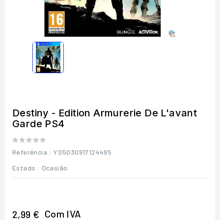
Destiny - Edition Armurerie De L'avant
Garde PS4
Referência
: YS5030917124495
Estado :
Ocasião
Com IVA
2,99 €