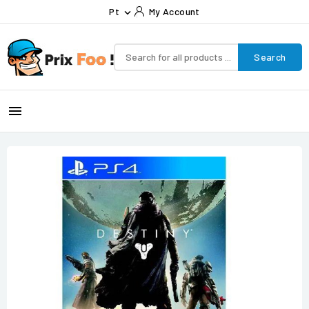
Pt
My Account

Search
