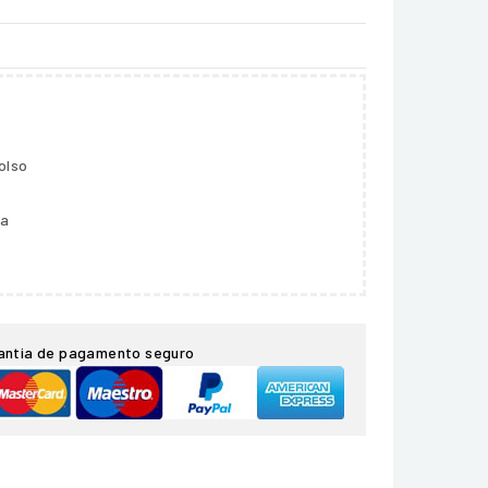
olso
ga
antia de pagamento seguro