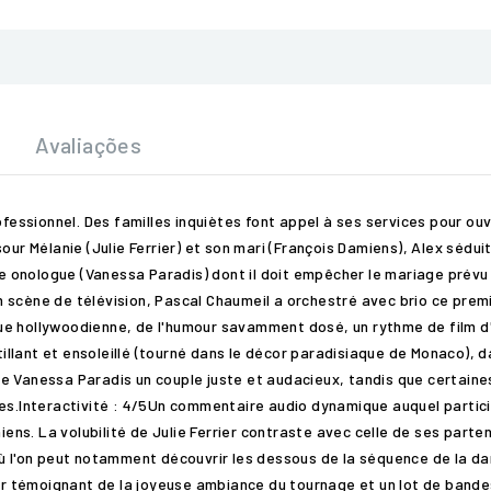
Avaliações
fessionnel. Des familles inquiètes font appel à ses services pour ouvri
sour Mélanie (Julie Ferrier) et son mari (François Damiens), Alex séd
he onologue (Vanessa Paradis) dont il doit empêcher le mariage prévu 
scène de télévision, Pascal Chaumeil a orchestré avec brio ce premie
e hollywoodienne, de l'humour savamment dosé, un rythme de film d'a
lant et ensoleillé (tourné dans le décor paradisiaque de Monaco), dan
 Vanessa Paradis un couple juste et audacieux, tandis que certaines 
es.Interactivité : 4/5Un commentaire audio dynamique auquel partici
iens. La volubilité de Julie Ferrier contraste avec celle de ses parte
ù l'on peut notamment découvrir les dessous de la séquence de la da
isier témoignant de la joyeuse ambiance du tournage et un lot de ba