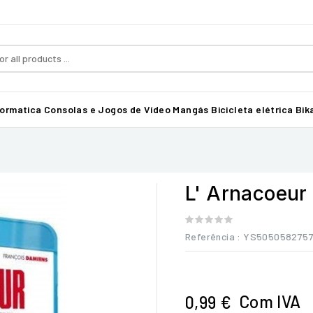
formatica
Consolas e Jogos de Vídeo
Mangás
Bicicleta elétrica Bika
L' Arnacoeur
Referência
: YS5050582757
Com IVA
0,99 €