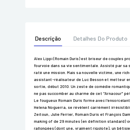
Descrição
Detalhes Do Produto
Alex Lippi (Romain Duris) est briseur de couples pro
fourvoie dans sa vie sentimentale. Assisté par sa 
raté une mission. Mais sa nouvelle victime, une ric
assistant-réalisateur de Luc Besson et metteur en 
sortie, début 2010. Un zeste de comédie romantiqu
ne pas succomber au charme de cet "Arnacour" pétil
Le fougueux Romain Duris forme avec l'ensorcelante
Helena Noguerra, se révèlent carrément irrésistibl
Zeitoun, Julie Ferrier, Romain Duris et François Dam
making of de 29 minutes (en définition standard) o
rallongées (dont une, vraiment rigolote), un bêt