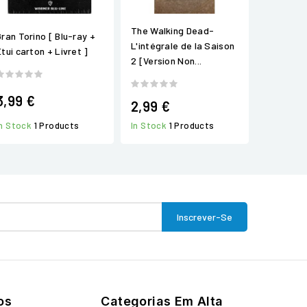
The Walking Dead-
Gran Torino [ Blu-ray +
L'intégrale de la Saison
Etui carton + Livret ]
2 [Version Non...
3,99 €
2,99 €
In Stock
1 Products
In Stock
1 Products
os
Categorias Em Alta