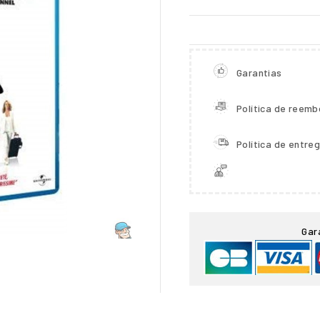
Garantias
Política de reemb
Política de entre

Gar