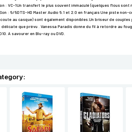
 : VC-1Un transfert le plus souvent immaculé (quelques flous sont né
Son : 5/5DTS-HD Master Audio 5.1 et 2.0 en français Une piste non-c
écoute au casque) sont également disponibles.Un briseur de couples p
us délicate que prévu . Vanessa Paradis donne du fil à retordre au fo
010. A savourer en Blu-ray ou DVD.
ategory: