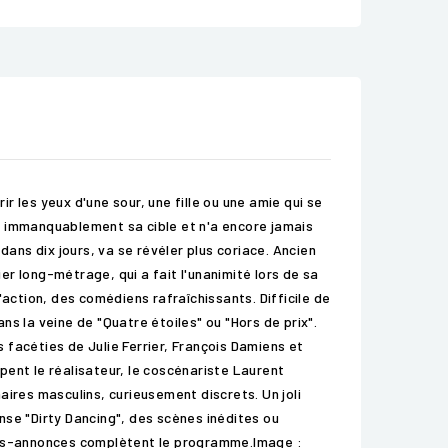
r les yeux d'une sour, une fille ou une amie qui se
uit immanquablement sa cible et n'a encore jamais
dans dix jours, va se révéler plus coriace. Ancien
r long-métrage, qui a fait l'unanimité lors de sa
ction, des comédiens rafraîchissants. Difficile de
s la veine de "Quatre étoiles" ou "Hors de prix".
facéties de Julie Ferrier, François Damiens et
pent le réalisateur, le coscénariste Laurent
naires masculins, curieusement discrets. Un joli
nse "Dirty Dancing", des scènes inédites ou
ndes-annonces complètent le programme.Image :