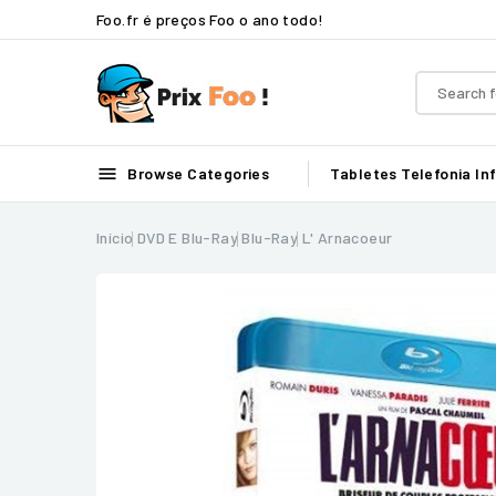
Foo.fr é preços Foo o ano todo!

Browse Categories
Tabletes
Telefonia
In
Início
DVD E Blu-Ray
Blu-Ray
L' Arnacoeur