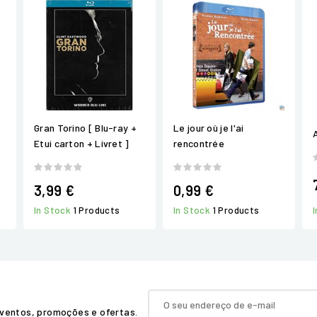
Gran Torino [ Blu-ray +
Le jour où je l'ai
Etui carton + Livret ]
rencontrée
3,99 €
0,99 €
In Stock
1 Products
In Stock
1 Products
ventos, promoções e ofertas.