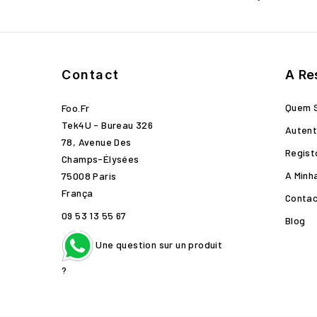
Contact
A Re
Quem 
Foo.fr
Tek4U - Bureau 326
Autent
78, Avenue Des
Regist
Champs-Élysées
A Minh
75008 Paris
França
Conta
09 53 13 55 67
Blog
Une question sur un produit
?