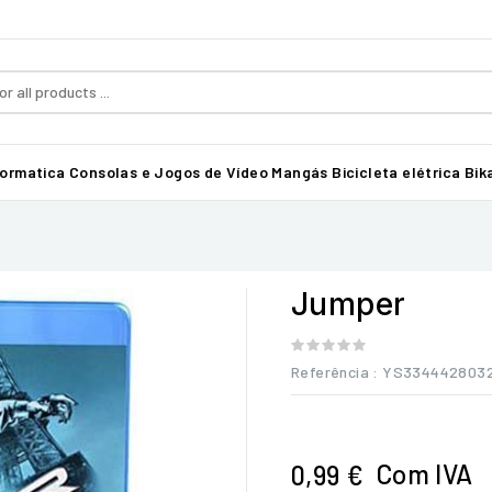
formatica
Consolas e Jogos de Vídeo
Mangás
Bicicleta elétrica Bika
Jumper
Referência
: YS334442803
Com IVA
0,99 €