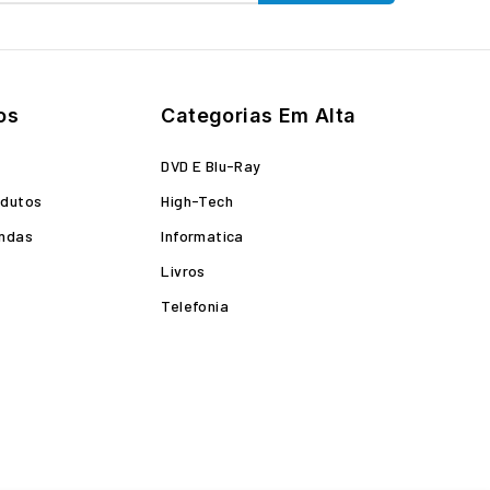
os
Categorias Em Alta
o
DVD E Blu-Ray
odutos
High-Tech
endas
Informatica
Livros
Telefonia