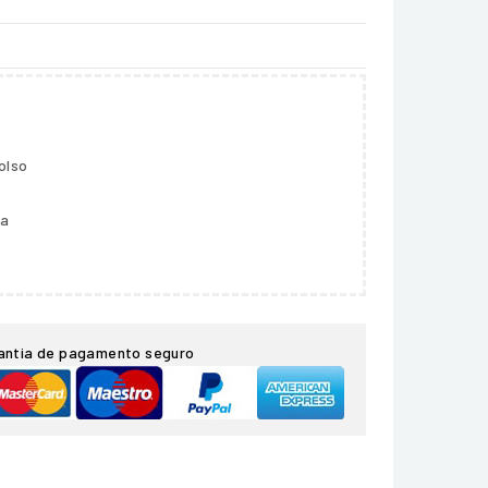
olso
ga
antia de pagamento seguro