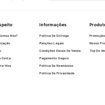
speito
Informações
Produt
Somos Nós?
Política De Entrega
Promoçã
icação
Menções Legais
Novos Pr
o
Condições Gerais De Venda
Top De V
a Conta
Pagamento Seguro
cte-Nos
Política De Reembolso
Política De Privacidade