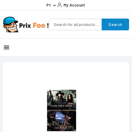
Pt
My Account

Search
