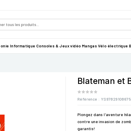
honie
Informatique
Consoles & Jeux vidéo
Mangas
Vélo électrique B
Blateman et B
Référence
: YS9782910867
Plongez dans l'aventure hil
contre une invasion de zombi
garantis!