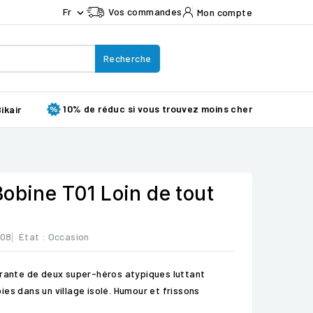
Fr
Vos commandes
Mon compte

Recherche
10% de réduc si vous trouvez moins cher
ikair
obine T01 Loin de tout
508
État :
Occasion
arante de deux super-héros atypiques luttant
es dans un village isolé. Humour et frissons