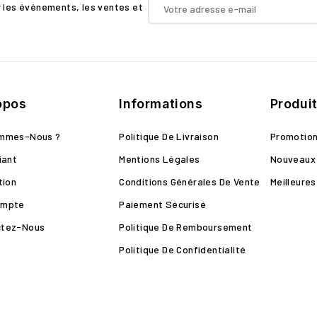
r les événements, les ventes et
opos
Informations
Produi
ommes-Nous ?
Politique De Livraison
Promotio
iant
Mentions Légales
Nouveaux 
tion
Conditions Générales De Vente
Meilleure
ompte
Paiement Sécurisé
ctez-Nous
Politique De Remboursement
Politique De Confidentialité