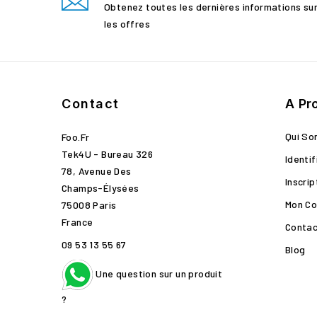
Obtenez toutes les dernières informations su
les offres
Contact
A Pr
Qui S
Foo.fr
Tek4U - Bureau 326
Identif
78, Avenue Des
Inscrip
Champs-Élysées
Mon C
75008 Paris
France
Conta
09 53 13 55 67
Blog
Une question sur un produit
?