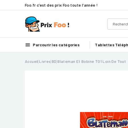
Foo.fr c'est des prix Foo toute l'année !

Parcourir les catégories
Tablettes
Télép
Accueil
Livres
BD
Blateman Et Bobine T01 Loin De Tout