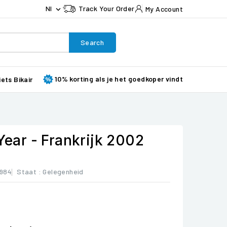
Nl
Track Your Order
My Account

Search
10% korting als je het goedkoper vindt
iets Bikair
 Year - Frankrijk 2002
984
Staat :
Gelegenheid