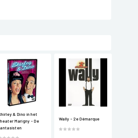
Shirley & Dino in het
Wally - 2e Démarque
theater Marigny - De
fantasisten