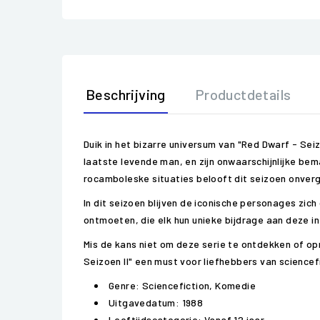
Beschrijving
Productdetails
Duik in het bizarre universum van "Red Dwarf - Seiz
laatste levende man, en zijn onwaarschijnlijke b
rocamboleske situaties belooft dit seizoen onver
In dit seizoen blijven de iconische personages zich
ontmoeten, die elk hun unieke bijdrage aan deze i
Mis de kans niet om deze serie te ontdekken of op
Seizoen II" een must voor liefhebbers van sciencef
Genre: Sciencefiction, Komedie
Uitgavedatum: 1988
Leeftijdscategorie: Vanaf 12 jaar