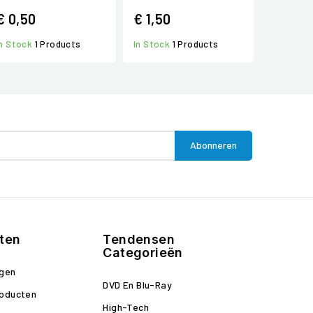
€ 0,50
€ 1,50
In Stock
1 Products
In Stock
1 Products
ten
Tendensen
Categorieën
ngen
DVD En Blu-Ray
roducten
High-Tech