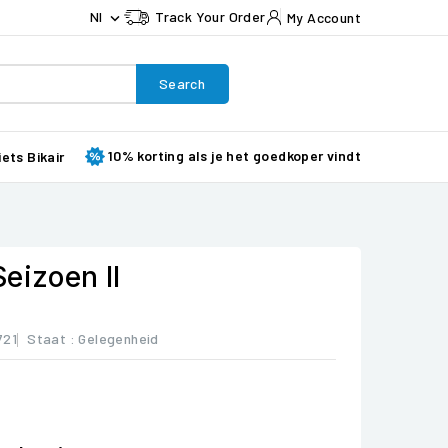
Nl
Track Your Order
My Account

Search
10% korting als je het goedkoper vindt
iets Bikair
eizoen II
721
Staat :
Gelegenheid