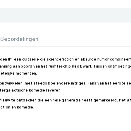
Beoordelingen
oen II", een cultserie die sciencefiction en absurde humor combineert
emanning aan boord van het ruimteschip Red Dwarf. Tussen ontmoetin
getelijke momenten.
 ontwikkelen, met steeds boeiendere intriges. Fans van het eerste sei
ntergalactische komedie leveren.
nieuw te ontdekken die een hele generatie heeft gemarkeerd. Met af
iction en komedie.